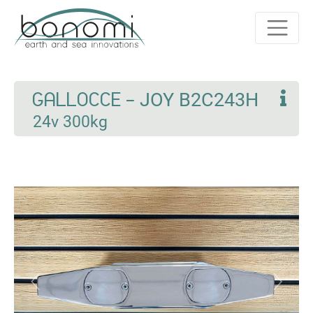
GALLOCCE -
JOY B2C243H
24v 300kg
Previous
Next