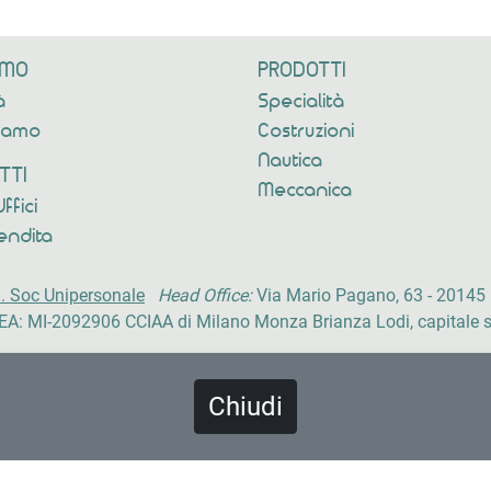
AMO
PRODOTTI
à
Specialità
siamo
Costruzioni
Nautica
TTI
Meccanica
Uffici
endita
l. Soc Unipersonale
Head Office:
Via Mario Pagano, 63 - 20145 
EA: MI-2092906 CCIAA di Milano Monza Brianza Lodi, capitale s
Privacy Policy
|
Cookie Policy
Chiudi