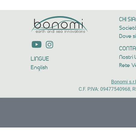
CHI SI
Societ
Dove 
CONTA
Nostri 
LINGUE
Rete V
English
Bonomi s.r.
C.F. P.IVA: 09477540968, R
Sito realizzato da
Artefix Studio